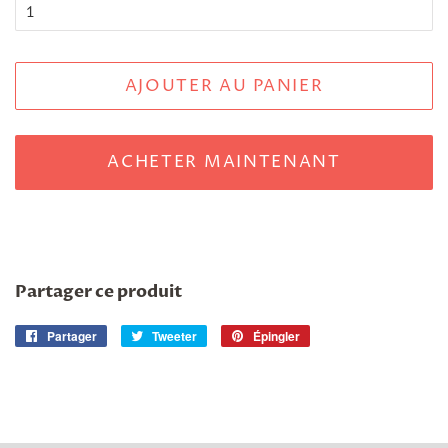
AJOUTER AU PANIER
ACHETER MAINTENANT
Partager ce produit
Partager
Partager
Tweeter
Tweeter
Épingler
Épingler
sur
sur
sur
Facebook
Twitter
Pinterest