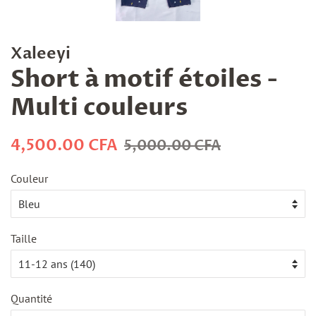
Xaleeyi
Short à motif étoiles -
Multi couleurs
Prix
Prix
4,500.00 CFA
5,000.00 CFA
régulier
réduit
Couleur
Taille
Quantité