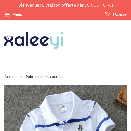
Bienvenue ! Livraison offerte dès 70 000 FCFA !
Menu
Panier
›
Accueil
Polo manches courtes