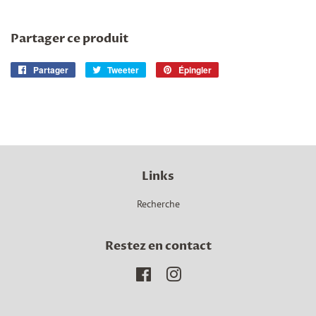
Partager ce produit
Partager
Partager
Tweeter
Tweeter
Épingler
Épingler
sur
sur
sur
Facebook
Twitter
Pinterest
Links
Recherche
Restez en contact
Facebook
Instagram