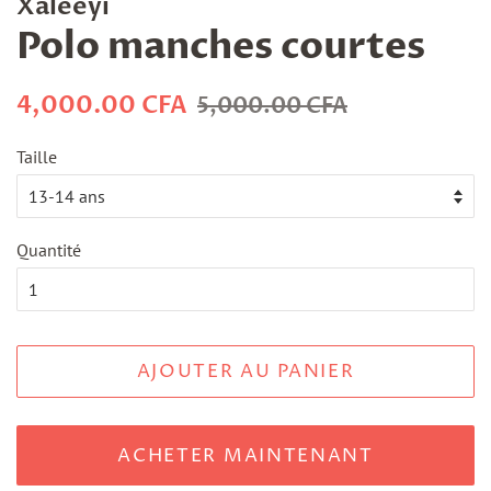
Xaleeyi
Polo manches courtes
Prix
Prix
4,000.00 CFA
5,000.00 CFA
régulier
réduit
Taille
Quantité
AJOUTER AU PANIER
ACHETER MAINTENANT