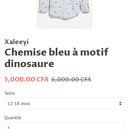
Xaleeyi
Chemise bleu à motif
dinosaure
Prix
Prix
5,000.00 CFA
6,000.00 CFA
régulier
réduit
Taille
Quantité